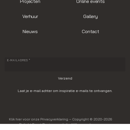
Projecten
Online events
Verhuur
Gallery
Nieuws
Contact
E-MAILADRES *
Laat je e-mail achter om inspiratie e-mails te ontvangen.
Klik hier voor onze Privacyverklaring
– Copyright © 2020-2026
Delight Event Design, made by Willem van Leunen