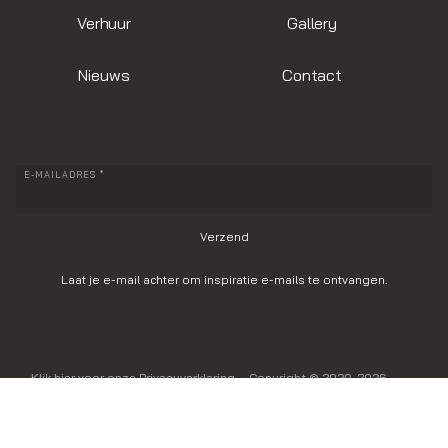
Verhuur
Gallery
Nieuws
Contact
E-MAILADRES *
Laat je e-mail achter om inspiratie e-mails te ontvangen.
Klik hier voor onze Privacyverklaring
– Copyright © 2020-2026
Delight Event Design, made by Willem van Leunen