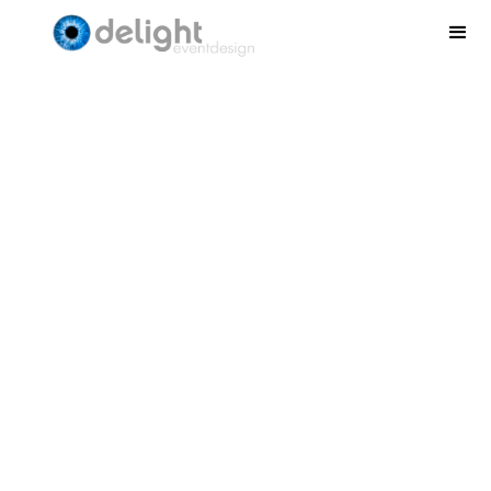
Contact.
Delight Eventdesign B.V.
Aalsmeerderweg 103 R
1432 CJ Aalsmeer
Nederland