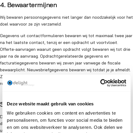
4. Bewaartermijnen
Wij bewaren persoonsgegevens niet langer dan noodzakelijk voor het
doel waarvoor ze zijn verzameld.
Gegevens uit contactformulieren bewaren wij tot maximaal twee jaar
na het laatste contact, tenzij er een opdracht uit voortvloeit.
Offerte-aanvragen waaruit geen opdracht volgt bewaren wij tot drie
jaar na de aanvraag. Opdrachtgerelateerde gegevens en
facturatiegegevens bewaren wij zeven jaar vanwege de fiscale
bewaarplicht. Nieuwsbriefgegevens bewaren wij totdat je je afmeldt.
Zakelijke prospectgegevens bewaren wij zolang er een zakelijke
relevantie is, met een maximum van drie jaar zonder respons.
5. Met wie delen wij jouw gegevens
Deze website maakt gebruik van cookies
We gebruiken cookies om content en advertenties te
Delight Eventdesign verkoopt jouw gegevens niet aan derden. Wij
personaliseren, om functies voor social media te bieden
delen gegevens uitsluitend met partijen die ons helpen bij de
en om ons websiteverkeer te analyseren. Ook delen we
uitvoering van onze dienstverlening, en alleen voor zover dat