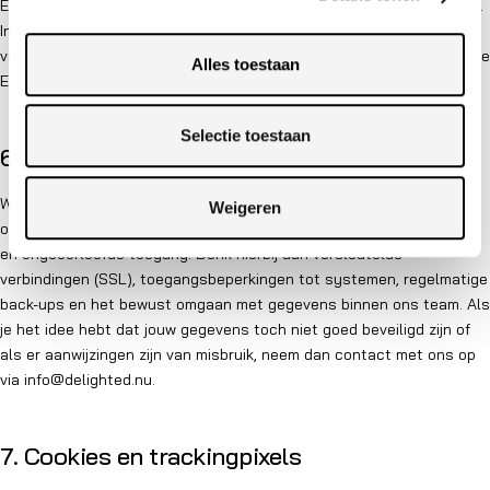
Europese Economische Ruimte, voornamelijk in de Verenigde Staten.
In die gevallen zorgen wij ervoor dat doorgifte plaatsvindt op basis
van passende waarborgen zoals de modelcontractbepalingen van de
Alles toestaan
Europese Commissie of een adequaatheidsbesluit.
Selectie toestaan
6. Beveiliging
Wij nemen passende technische en organisatorische maatregelen
Weigeren
om jouw persoonsgegevens te beschermen tegen verlies, misbruik
en ongeoorloofde toegang. Denk hierbij aan versleutelde
verbindingen (SSL), toegangsbeperkingen tot systemen, regelmatige
back-ups en het bewust omgaan met gegevens binnen ons team. Als
je het idee hebt dat jouw gegevens toch niet goed beveiligd zijn of
als er aanwijzingen zijn van misbruik, neem dan contact met ons op
via
info@delighted.nu
.
7. Cookies en trackingpixels