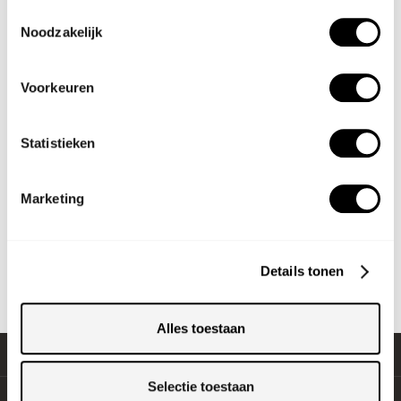
podiumgesprekken —
Toestemmingsselectie
altijd met puntgave
Noodzakelijk
meubels die in de
spotlight staan.
Voorkeuren
Grote prints in
Statistieken
interieurs
Marketing
We zijn dol op beeldtaal
en we proberen steeds
nieuwe mogelijkheden
uit om dit in onze
Details tonen
inrichting te verwerken.
Alles toestaan
Selectie toestaan