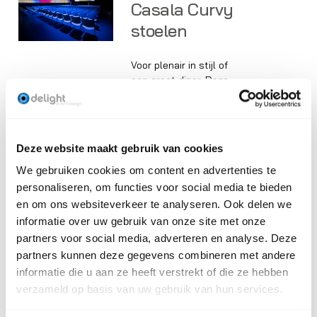
Casala Curvy
stoelen
Voor plenair in stijl of
een groot diner. Deze
stoelen van Casala zijn
voor beide ideaal.
Comfortabel en mooi.
Deze website maakt gebruik van cookies
We gebruiken cookies om content en advertenties te
Podiumsettings
personaliseren, om functies voor social media te bieden
voor online
en om ons websiteverkeer te analyseren. Ook delen we
events
informatie over uw gebruik van onze site met onze
partners voor social media, adverteren en analyse. Deze
partners kunnen deze gegevens combineren met andere
Online events zijn
informatie die u aan ze heeft verstrekt of die ze hebben
blijvend. Wij bieden
diverse debattafels en
verzameld op basis van uw gebruik van hun services.
opstellingen voor