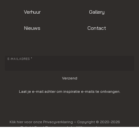
Verhuur
Gallery
Nieuws
Contact
E-MAILADRES *
Laat je e-mail achter om inspiratie e-mails te ontvangen.
Klik hier voor onze Privacyverklaring
– Copyright © 2020-2026
Delight Event Design, made by Willem van Leunen