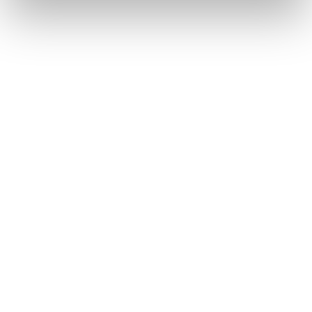
Totaalinrichting
UNIQUE VENUES TOUR WESTERGASFABRIEK
View Story