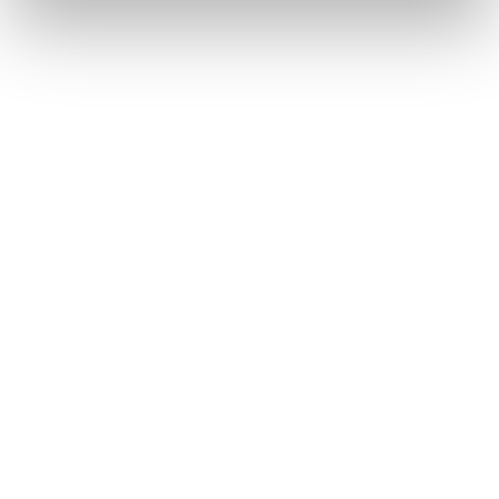
Totaalinrichting
UNIQUE VENUES TOUR WESTERGASFABRIEK
View Story